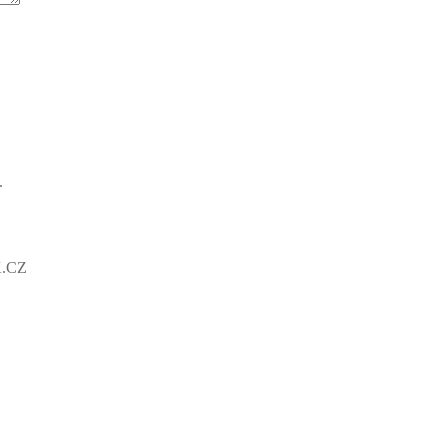
.
K.CZ