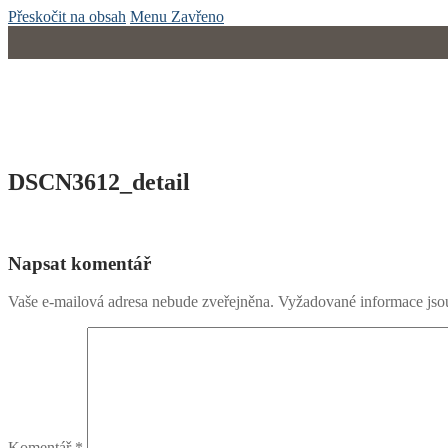
Přeskočit na obsah
Menu
Zavřeno
DSCN3612_detail
Napsat komentář
Vaše e-mailová adresa nebude zveřejněna.
Vyžadované informace js
Komentář
*