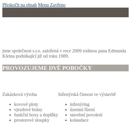
Přeskočit na obsah
Menu
Zavřeno
jsme společnost s.r.o. založená v roce 2009 rodinou pana Edmunda
Kleina podnikající již od roku 1989.
PROVOZUJEME DVĚ POBOČKY
Zakázková výroba
Inženýrská činnost ve výstavbě
kovové ploty
inženýring
vjezdové brány
územní řízení
funkční boxy a doplňky
stavební povolení
prostorové sloupky
kolaudace