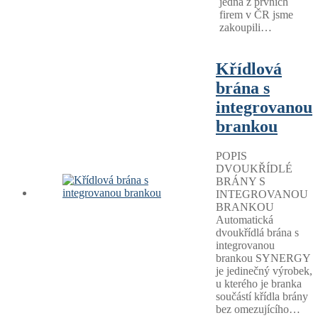
jedna z prvních
firem v ČR jsme
zakoupili…
Křídlová
brána s
integrovanou
brankou
POPIS
DVOUKŘÍDLÉ
BRÁNY S
INTEGROVANOU
BRANKOU
Automatická
dvoukřídlá brána s
integrovanou
brankou SYNERGY
je jedinečný výrobek,
u kterého je branka
součástí křídla brány
bez omezujícího…