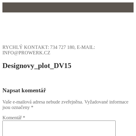
Přeskočit
Menu
Zavřeno
na
obsah
RYCHLÝ KONTAKT: 734 727 180, E-MAIL:
INFO@PROWERK.CZ
Designovy_plot_DV15
Napsat komentář
Vaše e-mailová adresa nebude zveřejněna.
Vyžadované informace
jsou označeny
*
Komentář
*